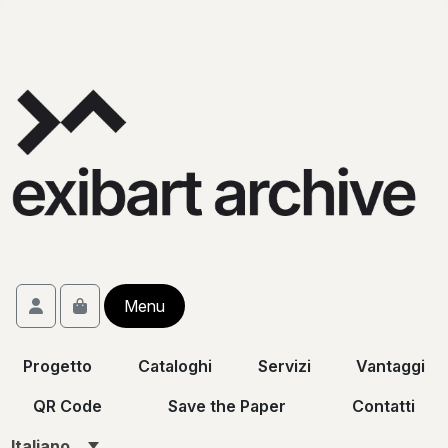
Skip to content
Skip to footer
Account
Menu
Cart
Progetto
Cataloghi
Servizi
Vantaggi
QR Code
Save the Paper
Contatti
Italiano