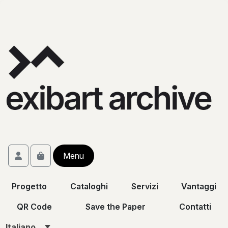
Skip to content
Skip to footer
Account
Menu
Cart
Progetto
Cataloghi
Servizi
Vantaggi
QR Code
Save the Paper
Contatti
Italiano