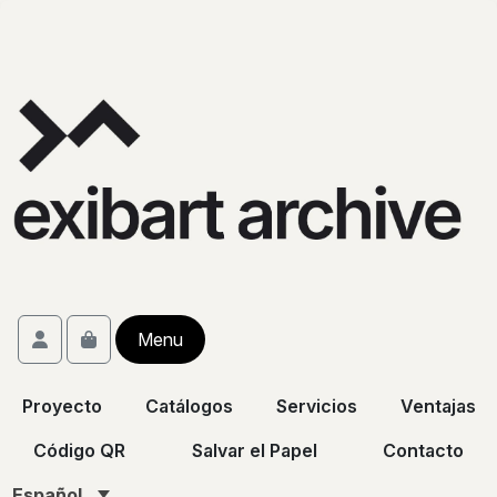
Skip to content
Skip to footer
Account
Menu
Cart
Proyecto
Catálogos
Servicios
Ventajas
Código QR
Salvar el Papel
Contacto
Español