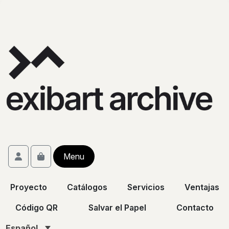
Skip to content
Skip to footer
Account
Menu
Cart
Proyecto
Catálogos
Servicios
Ventajas
Código QR
Salvar el Papel
Contacto
Español