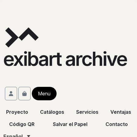
Skip to content
Skip to footer
Account
Menu
Cart
Proyecto
Catálogos
Servicios
Ventajas
Código QR
Salvar el Papel
Contacto
Español