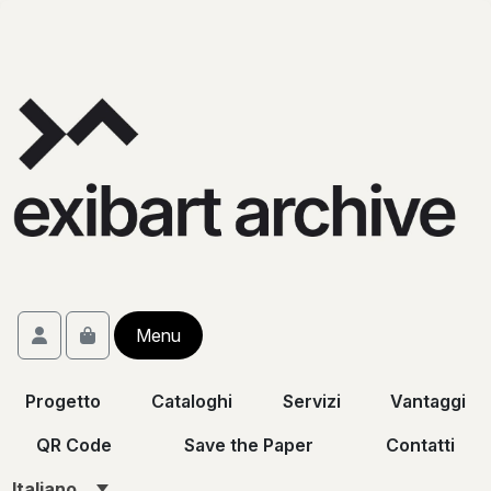
Skip to content
Skip to footer
Account
Menu
Cart
Progetto
Cataloghi
Servizi
Vantaggi
QR Code
Save the Paper
Contatti
Italiano