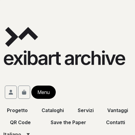
Skip to content
Skip to footer
Account
Menu
Cart
Progetto
Cataloghi
Servizi
Vantaggi
QR Code
Save the Paper
Contatti
Italiano