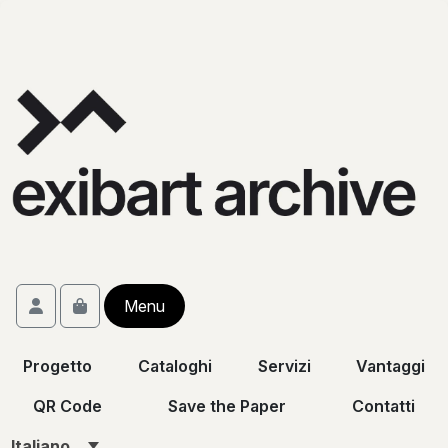
Skip to content
Skip to footer
Account
Menu
Cart
Progetto
Cataloghi
Servizi
Vantaggi
QR Code
Save the Paper
Contatti
Italiano