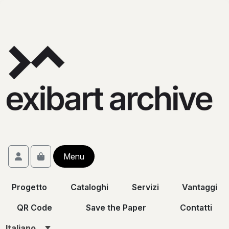
Skip to content
Skip to footer
Account
Menu
Cart
Progetto
Cataloghi
Servizi
Vantaggi
QR Code
Save the Paper
Contatti
Italiano