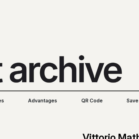
es
Advantages
QR Code
Save
Vittorio Mat