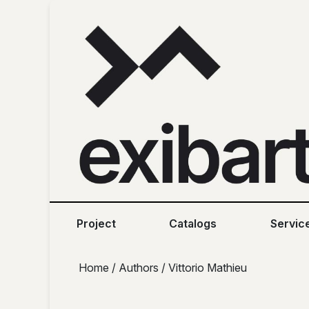
Skip to content
Skip to footer
Project
Catalogs
Servic
Home
/
Authors
/ Vittorio Mathieu