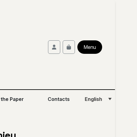
Account
Menu
Cart
English
 the Paper
Contacts
hieu